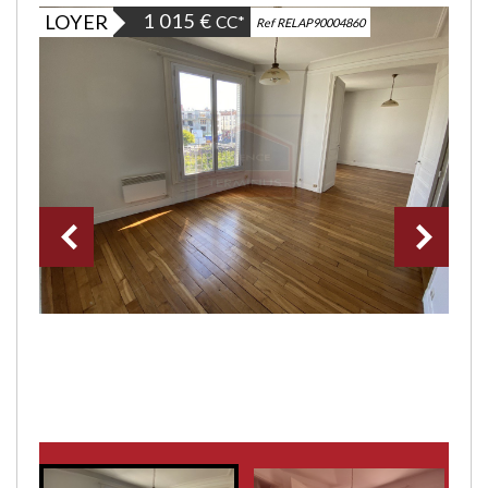
1 015 €
LOYER
CC*
Ref RELAP90004860