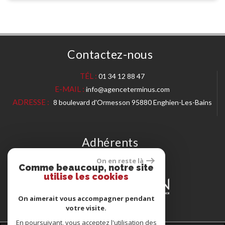
Contactez-nous
TÉL :
01 34 12 88 47
E-MAIL :
info@agenceterminus.com
ADRESSE :
8 boulevard d'Ormesson 95880 Enghien-Les-Bains
Adhérents
On en reste là
Comme beaucoup, notre site
utilise les cookies
On aimerait vous accompagner pendant
votre visite.
En poursuivant, vous acceptez l'utilisation des