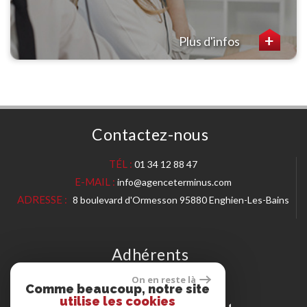
Plus d'infos
Contactez-nous
TÉL :
01 34 12 88 47
E-MAIL :
info@agenceterminus.com
ADRESSE :
8 boulevard d'Ormesson 95880 Enghien-Les-Bains
Adhérents
On en reste là
Comme beaucoup, notre site
utilise les cookies