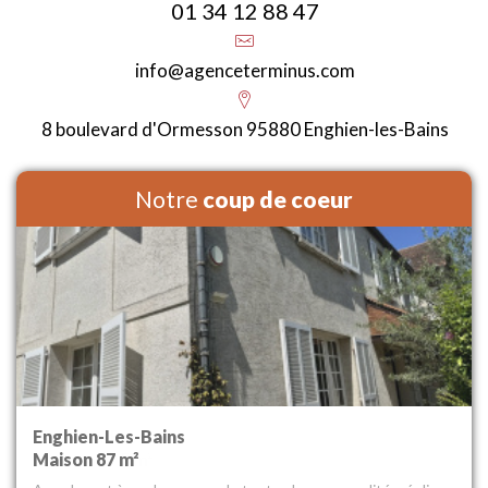
01 34 12 88 47
info@agenceterminus.com
8 boulevard d'Ormesson 95880 Enghien-les-Bains
Notre
coup de coeur
Deuil-La-Barre
Maison 83.5 m²