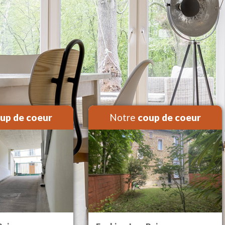
up de coeur
Notre
coup de coeur