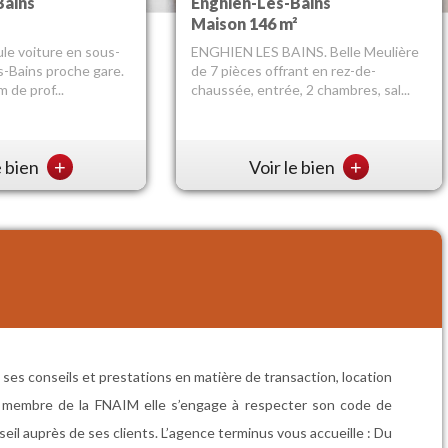
Bains
Enghien-Les-Bains
Maison 146 m²
le voiture en sous-
ENGHIEN LES BAINS. Belle Meulière
s-Bains proche gare.
de 7 pièces offrant en rez-de-
 de prof...
chaussée, entrée, 2 chambres, sal...
e bien
+
Voir le bien
+
ses conseils et prestations en matière de transaction, location
ns membre de la FNAIM elle s’engage à respecter son code de
seil auprès de ses clients. L’agence terminus vous accueille : Du