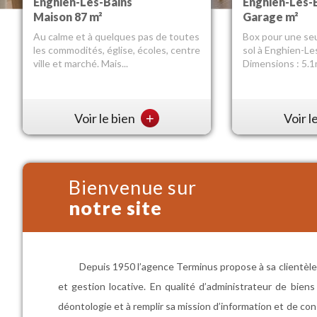
Enghien-Les-Bains
Enghien-Les-Bains
Enghien-Les-
Maison 87 m²
Appartement 62.25 m²
Garage m²
Au calme et à quelques pas de toutes
ENGHIEN LES BAINS à quelques pas
Box pour une seu
les commodités, église, écoles, centre
du marché, 6 minutes à pied du
sol à Enghien-Le
ville et marché. Mais...
centre-ville et du lac. Quartier ...
Dimensions : 5.1m
Voir le bien
Voir le bien
+
+
Voir l
Bienvenue sur
notre site
Depuis 1950 l’agence Terminus propose à sa clientèle 
et gestion locative. En qualité d’administrateur de bie
déontologie et à remplir sa mission d’information et de con