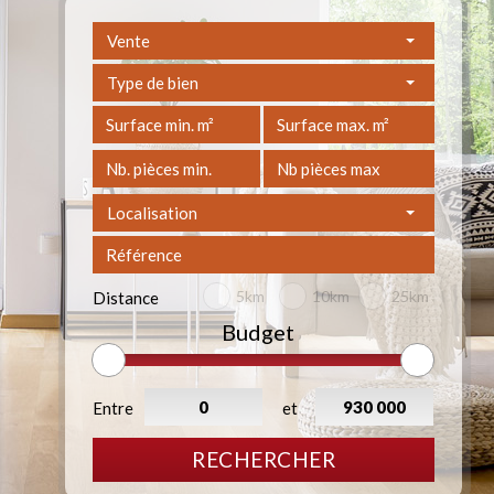
Vente
Type de bien
Localisation
5km
10km
25km
Distance
Budget
Entre
et
RECHERCHER