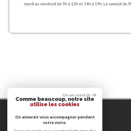
mardi au vendredi de 9h à 12h et 14h à 19h. Le samedi de 9
On en reste là
Comme beaucoup, notre site
utilise les cookies
Contactez-nous
On aimerait vous accompagner pendant
votre visite.
TÉL :
01 34 12 88 47
E-MAIL :
info@agenceterminus.com