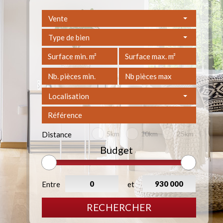
Vente
Type de bien
Localisation
5km
10km
25km
Distance
Budget
Entre
et
RECHERCHER