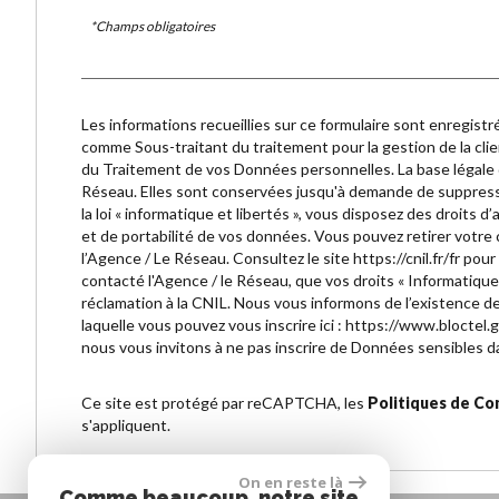
*Champs obligatoires
Les informations recueillies sur ce formulaire sont enregist
comme Sous-traitant du traitement pour la gestion de la cl
du Traitement de vos Données personnelles. La base légale d
Réseau. Elles sont conservées jusqu'à demande de suppress
la loi « informatique et libertés », vous disposez des droits d’
et de portabilité de vos données. Vous pouvez retirer vot
l’Agence / Le Réseau. Consultez le site
https://cnil.fr/fr
pour 
contacté l'Agence / le Réseau, que vos droits « Informatiqu
réclamation à la CNIL. Nous vous informons de l’existence de
laquelle vous pouvez vous inscrire ici :
https://www.bloctel.g
nous vous invitons à ne pas inscrire de Données sensibles da
Ce site est protégé par reCAPTCHA, les
Politiques de Con
s'appliquent.
On en reste là
Comme beaucoup, notre site